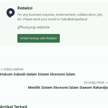
Redaksi
For any business inquiries, endorsement, collaboration, job,
etc. Please send your email to: halo@ekispedia.id
Kunjungi website
Artikel lainnya oleh Redaksi
Navigasi artikel
SEBELUMNYA
Hukum Subsidi dalam Sistem Ekonomi Islam
SELANJUTNYA
Menilik Sistem Ekonomi Islam Dawam Rahardjo
Artikel Terkait