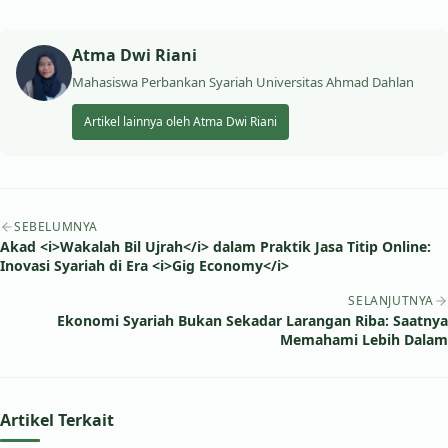
Atma Dwi Riani
Mahasiswa Perbankan Syariah Universitas Ahmad Dahlan
Artikel lainnya oleh Atma Dwi Riani
Navigasi artikel
SEBELUMNYA
Akad <i>Wakalah Bil Ujrah</i> dalam Praktik Jasa Titip Online:
Inovasi Syariah di Era <i>Gig Economy</i>
SELANJUTNYA
Ekonomi Syariah Bukan Sekadar Larangan Riba: Saatnya
Memahami Lebih Dalam
Artikel Terkait