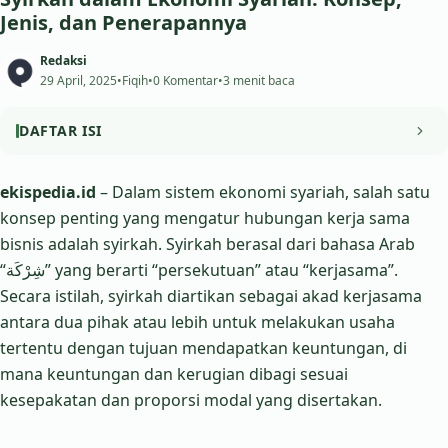
Jenis, dan Penerapannya
Redaksi
29 April, 2025
•
Fiqih
•
0 Komentar
•
3 menit baca
DAFTAR ISI
Dasar Hukum Syirkah
ekispedia.id
– Dalam sistem ekonomi syariah, salah satu
konsep penting yang mengatur hubungan kerja sama
Jenis-Jenis Syirkah
bisnis adalah syirkah. Syirkah berasal dari bahasa Arab
Prinsip-Prinsip Syirkah dalam Ekonomi Syariah
“شِرْكَة” yang berarti “persekutuan” atau “kerjasama”.
Secara istilah, syirkah diartikan sebagai akad kerjasama
Penerapan Syirkah di Era Modern
antara dua pihak atau lebih untuk melakukan usaha
tertentu dengan tujuan mendapatkan keuntungan, di
mana keuntungan dan kerugian dibagi sesuai
kesepakatan dan proporsi modal yang disertakan.