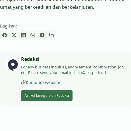
umat yang berkeadilan dan berkelanjutan.
Bagikan:
Redaksi
For any business inquiries, endorsement, collaboration, job,
etc. Please send your email to: halo@ekispedia.id
Kunjungi website
Artikel lainnya oleh Redaksi
Navigasi artikel