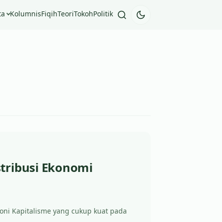
ta
Kolumnis
Fiqih
Teori
Tokoh
Politik
stribusi Ekonomi
moni Kapitalisme yang cukup kuat pada