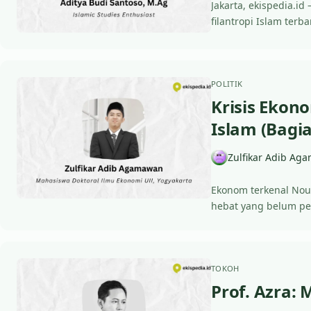
Jakarta, ekispedia.i
filantropi Islam terb
POLITIK
Krisis Ekon
Islam (Bagia
Zulfikar Adib Ag
Ekonom terkenal Nour
hebat yang belum p
TOKOH
Prof. Azra: