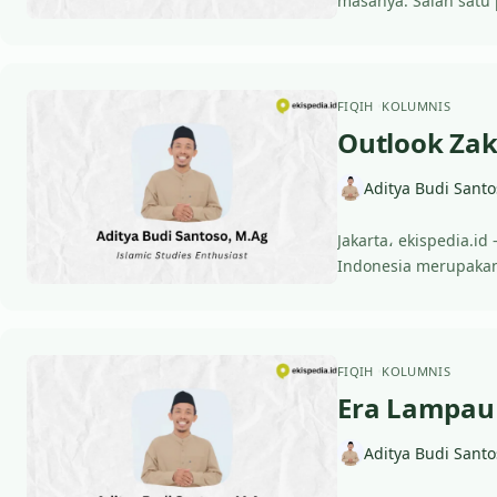
masanya. Salah satu 
FIQIH
KOLUMNIS
Outlook Zaka
Aditya Budi Santo
Jakarta، ekispedia.id
Indonesia merupakan
FIQIH
KOLUMNIS
Era Lampau 
Aditya Budi Santo