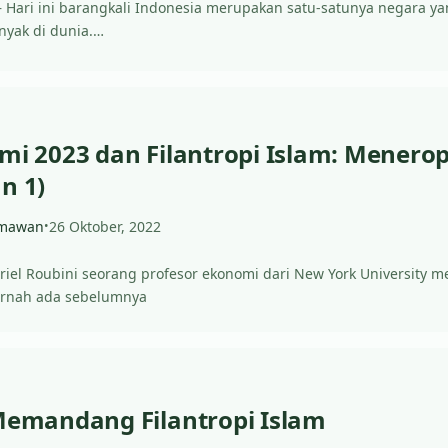
d – Hari ini barangkali Indonesia merupakan satu-satunya negara 
anyak di dunia.…
omi 2023 dan Filantropi Islam: Menero
n 1)
amawan
26 Oktober, 2022
•
iel Roubini seorang profesor ekonomi dari New York University mem
ernah ada sebelumnya
 Memandang Filantropi Islam