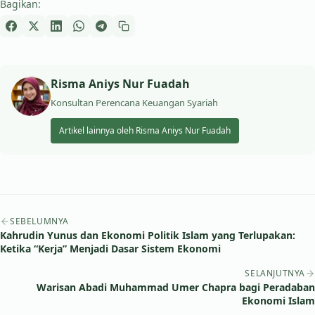
Bagikan:
Risma Aniys Nur Fuadah
Konsultan Perencana Keuangan Syariah
Artikel lainnya oleh Risma Aniys Nur Fuadah
Navigasi artikel
SEBELUMNYA
Kahrudin Yunus dan Ekonomi Politik Islam yang Terlupakan:
Ketika “Kerja” Menjadi Dasar Sistem Ekonomi
SELANJUTNYA
Warisan Abadi Muhammad Umer Chapra bagi Peradaban
Ekonomi Islam