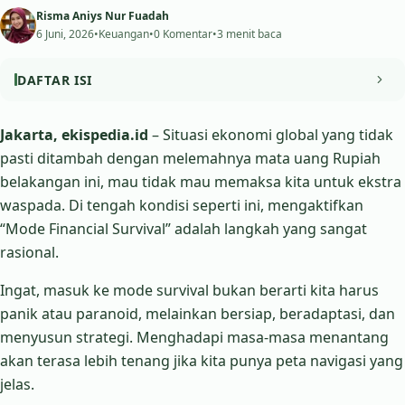
Risma Aniys Nur Fuadah
6 Juni, 2026
•
Keuangan
•
0 Komentar
•
3 menit baca
DAFTAR ISI
1. Audit Total Cashflow: Stop Kebocoran Halus!
Jakarta, ekispedia.id
– Situasi ekonomi global yang tidak
pasti ditambah dengan melemahnya mata uang Rupiah
2. Perkuat Dana Darurat (Upgrade Level!)
belakangan ini, mau tidak mau memaksa kita untuk ekstra
3. Siasati Inflasi dan Pelemahan Rupiah
waspada. Di tengah kondisi seperti ini, mengaktifkan
“Mode Financial Survival” adalah langkah yang sangat
4. Kelola Utang dengan Super Ketat
rasional.
5. Investasi Terbaik Saat Ini: Up-Skilling & Side Hustle
Ingat, masuk ke mode survival bukan berarti kita harus
Kesimpulan
panik atau paranoid, melainkan bersiap, beradaptasi, dan
menyusun strategi. Menghadapi masa-masa menantang
akan terasa lebih tenang jika kita punya peta navigasi yang
jelas.