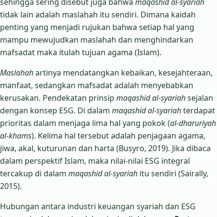
sehingga sering disebut juga bahwa
maqashid al-syariah
tidak lain adalah maslahah itu sendiri. Dimana kaidah
penting yang menjadi rujukan bahwa setiap hal yang
mampu mewujudkan maslahah dan menghindarkan
mafsadat maka itulah tujuan agama (Islam).
Maslahah
artinya mendatangkan kebaikan, kesejahteraan,
manfaat, sedangkan mafsadat adalah menyebabkan
kerusakan. Pendekatan prinsip
maqashid al-syariah
sejalan
dengan konsep ESG. Di dalam
maqashid al-syariah
terdapat
prioritas dalam menjaga lima hal yang pokok (
al-dharuriyah
al-khams
). Kelima hal tersebut adalah penjagaan agama,
jiwa, akal, kuturunan dan harta (Busyro, 2019). Jika dibaca
dalam perspektif Islam, maka nilai-nilai ESG integral
tercakup di dalam
maqashid al-syariah
itu sendiri (Sairally,
2015).
Hubungan antara industri keuangan syariah dan ESG