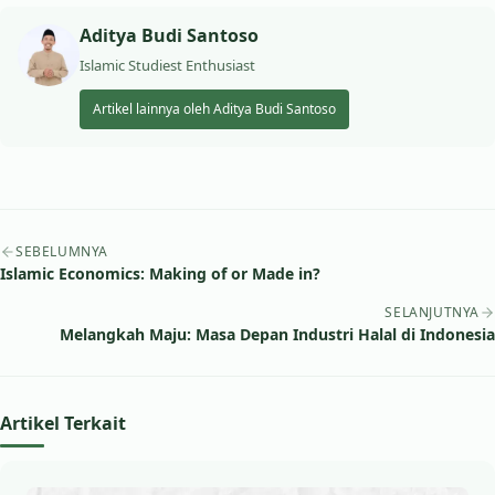
Aditya Budi Santoso
Islamic Studiest Enthusiast
Artikel lainnya oleh Aditya Budi Santoso
Navigasi artikel
SEBELUMNYA
Islamic Economics: Making of or Made in?
SELANJUTNYA
Melangkah Maju: Masa Depan Industri Halal di Indonesia
Artikel Terkait