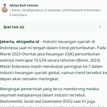
Aditya Budi Santoso
1 Maret, 2024
(Diperbarui: 22 Desember, 2025)
•
Kolumnis
•
0 Komentar
•
6 menit baca
DAFTAR ISI
ESG dan Keuangan Syariah
Jakarta, ekispedia.id
– Industri keuangan syariah di
Indonesia saat ini tengah dalam trend pertumbuhan. Pada
Praktik dan Penguatan Ekosistem ESG Industri Keuangan
Maret 2023 Otoritas Jasa Keuangan (OJK) pertumbuhan
Syariah
asetnya mencapai 19,52% secara tahunan (Bisnis, 2023).
Meski Indonesia masih menduduki peringkat ke-7 dalam
industri keuangan syariah global, namun trend tersebut ke
depan akan semakin meningkat.
Mengingat pemerintah yang terus mendorong melalui
sejumlah kebijakannya dalam industri tersebut.
Enviromental, Social and Governance
(ESG) saat ini juga