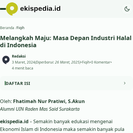
Beranda
Fiqih
Melangkah Maju: Masa Depan Industri Halal
di Indonesia
Redaksi
3 Maret, 2024
(Diperbarui: 26 Maret, 2025)
•
Fiqih
•
0 Komentar
•
4 menit baca
DAFTAR ISI
Sebenarnya apa itu industri halal?
Oleh:
Fhatimah Nur Pratiwi, S.Akun
Alumni UIN Raden Mas Said Surakarta
Lalu, bagaimana perkembangan industri halal di
Indonesia?
ekispedia.id
– Semakin banyak edukasi mengenai
Ekonomi Islam di Indonesia maka semakin banyak pula