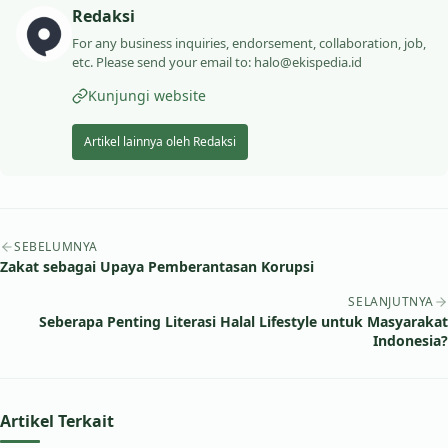
Redaksi
For any business inquiries, endorsement, collaboration, job,
etc. Please send your email to: halo@ekispedia.id
Kunjungi website
Artikel lainnya oleh Redaksi
Navigasi artikel
SEBELUMNYA
Zakat sebagai Upaya Pemberantasan Korupsi
SELANJUTNYA
Seberapa Penting Literasi Halal Lifestyle untuk Masyarakat
Indonesia?
Artikel Terkait