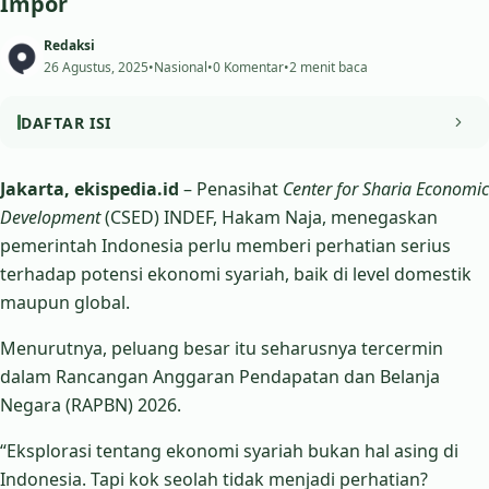
Impor
Redaksi
26 Agustus, 2025
•
Nasional
•
0 Komentar
•
2 menit baca
DAFTAR ISI
Pasar Muslim Global Menggiurkan
Jakarta, ekispedia.id
– Penasihat
Center for Sharia Economic
Development
(CSED) INDEF, Hakam Naja, menegaskan
Ironi Indonesia: Populasi Muslim Terbesar, tapi Defisit
pemerintah Indonesia perlu memberi perhatian serius
Perdagangan Halal
terhadap potensi ekonomi syariah, baik di level domestik
Sektor Potensial yang Harus Digenjot
maupun global.
Menurutnya, peluang besar itu seharusnya tercermin
dalam Rancangan Anggaran Pendapatan dan Belanja
Negara (RAPBN) 2026.
“Eksplorasi tentang ekonomi syariah bukan hal asing di
Indonesia. Tapi kok seolah tidak menjadi perhatian?