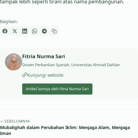
tampak lebih seperti tirani atas nama pembangunan.
Bagikan:
Fitria Nurma Sari
Dosen Perbankan Syariah, Universitas Ahmad Dahlan
Kunjungi website
Artikel lainnya oleh Fitria Nurma Sari
Navigasi artikel
SEBELUMNYA
Mubalighah dalam Perubahan Iklim: Menjaga Alam, Menjaga
Iman