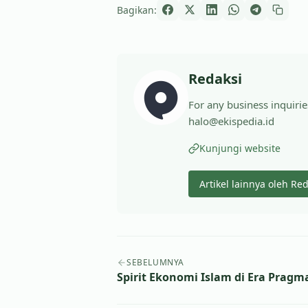
Bagikan:
Redaksi
For any business inquirie
halo@ekispedia.id
Kunjungi website
Artikel lainnya oleh Re
Navigasi artikel
SEBELUMNYA
Spirit Ekonomi Islam di Era Pragm