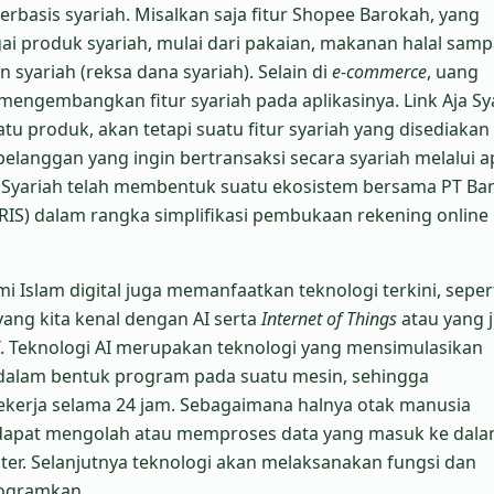
 berbasis syariah. Misalkan saja fitur Shopee Barokah, yang
 produk syariah, mulai dari pakaian, makanan halal samp
syariah (reksa dana syariah). Selain di
e-commerce
, uang
h mengembangkan fitur syariah pada aplikasinya. Link Aja Sy
u produk, akan tetapi suatu fitur syariah yang disediakan
langgan yang ingin bertransaksi secara syariah melalui ap
ja Syariah telah membentuk suatu ekosistem bersama PT Ba
BRIS) dalam rangka simplifikasi pembukaan rekening online
i Islam digital juga memanfaatkan teknologi terkini, seper
yang kita kenal dengan AI serta
Internet of Things
atau yang 
T. Teknologi AI merupakan teknologi yang mensimulasikan
dalam bentuk program pada suatu mesin, sehingga
erja selama 24 jam. Sebagaimana halnya otak manusia
ni dapat mengolah atau memproses data yang masuk ke dal
er. Selanjutnya teknologi akan melaksanakan fungsi dan
rogramkan.