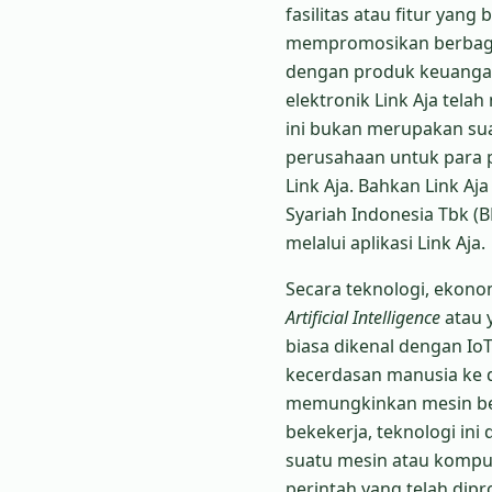
fasilitas atau fitur yang
mempromosikan berbagai
dengan produk keuangan 
elektronik Link Aja tela
ini bukan merupakan suat
perusahaan untuk para pe
Link Aja. Bahkan Link A
Syariah Indonesia Tbk (
melalui aplikasi Link Aja.
Secara teknologi, ekonom
Artificial Intelligence
atau 
biasa dikenal dengan Io
kecerdasan manusia ke 
memungkinkan mesin bek
bekekerja, teknologi i
suatu mesin atau komput
perintah yang telah dip