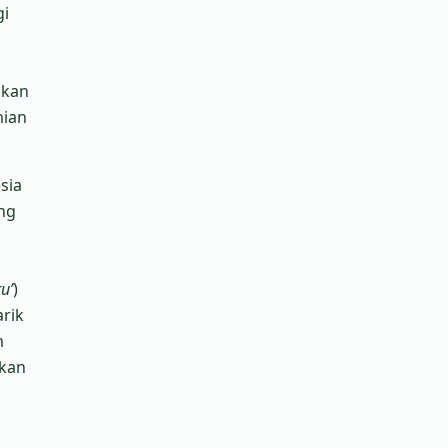
gi
gkan
mian
sia
ng
u’
)
arik
m
gkan