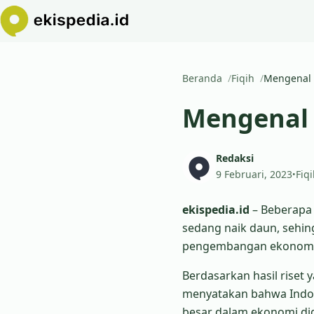
Beranda
Fiqih
Mengenal 
Mengenal 
Redaksi
9 Februari, 2023
Fiq
•
ekispedia.id
– Beberapa 
sedang naik daun, sehin
pengembangan ekonomi 
Berdasarkan hasil riset
menyatakan bahwa Indone
besar dalam ekonomi digi