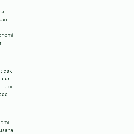
pa
dan
konomi
un
n
tidak
uter.
konomi
odel
nomi
 usaha