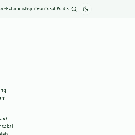
ta
Kolumnis
Fiqih
Teori
Tokoh
Politik
ang
lam
port
nsaksi
elah