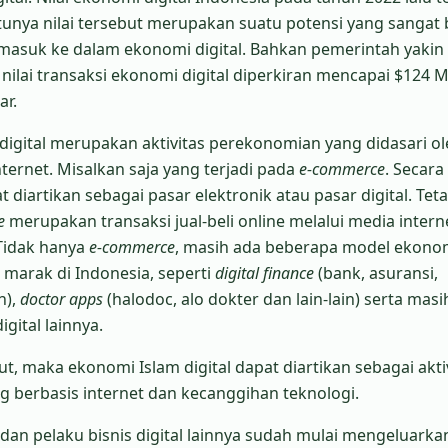
ntunya nilai tersebut merupakan suatu potensi yang sangat 
 masuk ke dalam ekonomi digital. Bahkan pemerintah yakin
ilai transaksi ekonomi digital diperkiran mencapai $124 Mi
ar.
igital merupakan aktivitas perekonomian yang didasari ol
nternet. Misalkan saja yang terjadi pada
e-commerce
. Secara
 diartikan sebagai pasar elektronik atau pasar digital. Teta
e
merupakan transaksi jual-beli online melalui media intern
 Tidak hanya
e-commerce
, masih ada beberapa model ekono
h marak di Indonesia, seperti
digital finance
(bank, asuransi,
n),
doctor apps
(halodoc, alo dokter dan lain-lain) serta masi
gital lainnya.
t, maka ekonomi Islam digital dapat diartikan sebagai akti
 berbasis internet dan kecanggihan teknologi.
dan pelaku bisnis digital lainnya sudah mulai mengeluarka