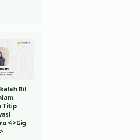
kalah Bil
dalam
 Titip
vasi
ra <i>Gig
>