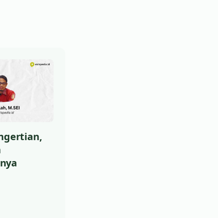
ngertian,
n
nya