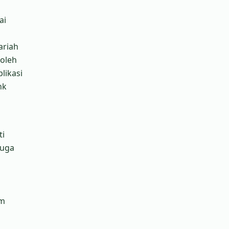
ai
ariah
 oleh
likasi
nk
ti
juga
am