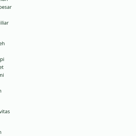
besar
liar
eh
pi
et
mi
h
vitas
n