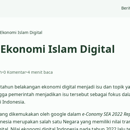
Beri
Ekonomi Islam Digital
Ekonomi Islam Digital
ih
0 Komentar
4 menit baca
•
•
tahun belakangan ekonomi digital menjadi isu dan topik y
gga pemerintah menjadikan isu tersebut sebagai fokus da
Indonesia.
 yang dikemukakan oleh google dalam
e-Conomy SEA 2022 Re
sia merupakan salah satu Negara yang memiliki nilai tra
tal. Nilai ekonomi digital Indonesia pada tahun 2022 lalu t