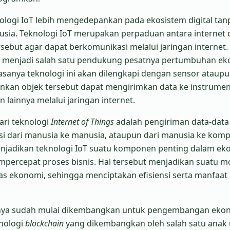
ologi IoT lebih mengedepankan pada ekosistem digital tan
sia. Teknologi IoT merupakan perpaduan antara internet 
rsebut agar dapat berkomunikasi melalui jaringan internet.
ang menjadi salah satu pendukung pesatnya pertumbuhan e
Biasanya teknologi ini akan dilengkapi dengan sensor ataup
kan objek tersebut dapat mengirimkan data ke instrume
 lainnya melalui jaringan internet.
ari teknologi
Internet of Things
adalah pengiriman data-data 
si dari manusia ke manusia, ataupun dari manusia ke komp
enjadikan teknologi IoT suatu komponen penting dalam e
empercepat proses bisnis. Hal tersebut menjadikan suatu m
tas ekonomi, sehingga menciptakan efisiensi serta manfaat
innya sudah mulai dikembangkan untuk pengembangan eko
knologi
blockchain
yang dikembangkan oleh salah satu anak