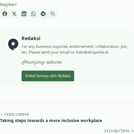
Bagikan:
Redaksi
For any business inquiries, endorsement, collaboration, job,
etc. Please send your email to: halo@ekispedia.id
Kunjungi website
Artikel lainnya oleh Redaksi
Navigasi artikel
SEBELUMNYA
Taking steps towards a more inclusive workplace
SELANJUTNYA