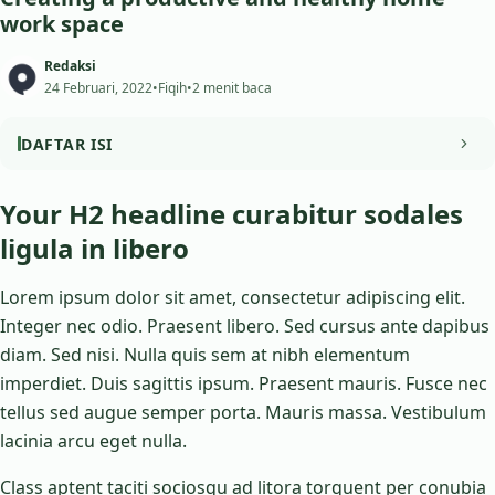
work space
Redaksi
24 Februari, 2022
•
Fiqih
•
2 menit baca
DAFTAR ISI
Your H2 headline curabitur sodales ligula in libero
Your H2 headline curabitur sodales
ligula in libero
Your H3 headline curabitur sodales ligula in libero
Lorem ipsum dolor sit amet, consectetur adipiscing elit.
Integer nec odio. Praesent libero. Sed cursus ante dapibus
diam. Sed nisi. Nulla quis sem at nibh elementum
imperdiet. Duis sagittis ipsum. Praesent mauris. Fusce nec
tellus sed augue semper porta. Mauris massa. Vestibulum
lacinia arcu eget nulla.
Class aptent taciti sociosqu ad litora torquent per conubia