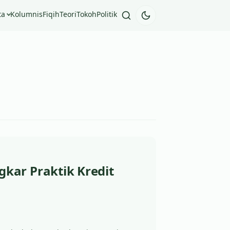
ta
Kolumnis
Fiqih
Teori
Tokoh
Politik
kar Praktik Kredit