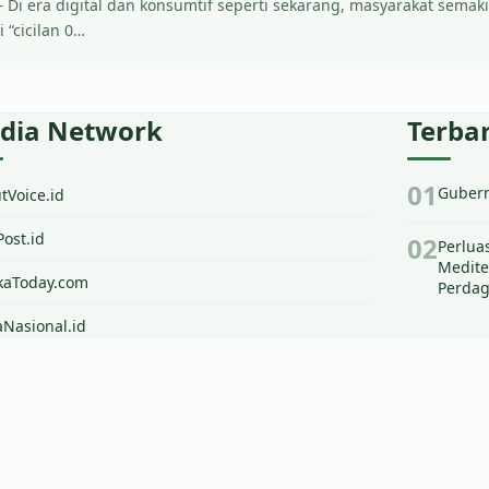
– Di era digital dan konsumtif seperti sekarang, masyarakat sema
“cicilan 0…
dia Network
Terba
Gubern
Voice.id
ost.id
Perlua
Medite
kaToday.com
Perdag
Nasional.id