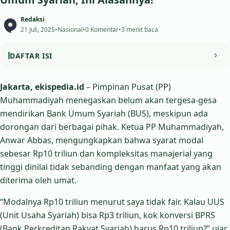
Redaksi
21 Juli, 2025
•
Nasional
•
0 Komentar
•
3 menit baca
DAFTAR ISI
Fokus pada Penguatan BPRS, Bukan Konglomerasi
Jakarta, ekispedia.id
– Pimpinan Pusat (PP)
Muhammadiyah menegaskan belum akan tergesa-gesa
Regulasi OJK dan Dukungan untuk BPRS
mendirikan Bank Umum Syariah (BUS), meskipun ada
Saran Jusuf Kalla dan Konsolidasi Internal
dorongan dari berbagai pihak. Ketua PP Muhammadiyah,
Anwar Abbas, mengungkapkan bahwa syarat modal
sebesar Rp10 triliun dan kompleksitas manajerial yang
tinggi dinilai tidak sebanding dengan manfaat yang akan
diterima oleh umat.
“Modalnya Rp10 triliun menurut saya tidak fair. Kalau UUS
(Unit Usaha Syariah) bisa Rp3 triliun, kok konversi BPRS
(Bank Perkreditan Rakyat Syariah) harus Rp10 triliun?” ujar