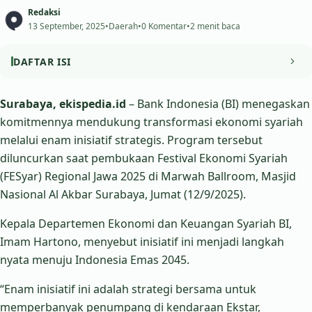
Redaksi
13 September, 2025
•
Daerah
•
0 Komentar
•
2 menit baca
DAFTAR ISI
Jawa Timur Jadi Embrio Ekonomi Syariah
Surabaya, ekispedia.id
– Bank Indonesia (BI) menegaskan
komitmennya mendukung transformasi ekonomi syariah
Dukungan Pemerintah Provinsi
melalui enam inisiatif strategis. Program tersebut
diluncurkan saat pembukaan Festival Ekonomi Syariah
(FESyar) Regional Jawa 2025 di Marwah Ballroom, Masjid
Nasional Al Akbar Surabaya, Jumat (12/9/2025).
Kepala Departemen Ekonomi dan Keuangan Syariah BI,
Imam Hartono, menyebut inisiatif ini menjadi langkah
nyata menuju Indonesia Emas 2045.
“Enam inisiatif ini adalah strategi bersama untuk
memperbanyak penumpang di kendaraan Ekstar,