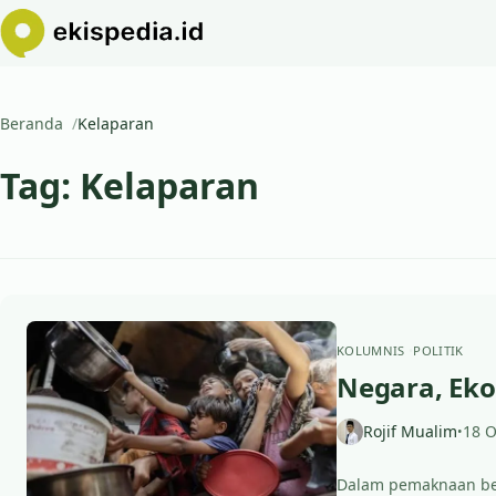
Beranda
Kelaparan
Tag:
Kelaparan
KOLUMNIS
POLITIK
Negara, Eko
Rojif Mualim
18 O
•
Dalam pemaknaan ber