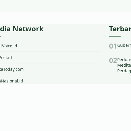
dia Network
Terba
Gubern
Voice.id
ost.id
Perlua
Medite
kaToday.com
Perdag
Nasional.id