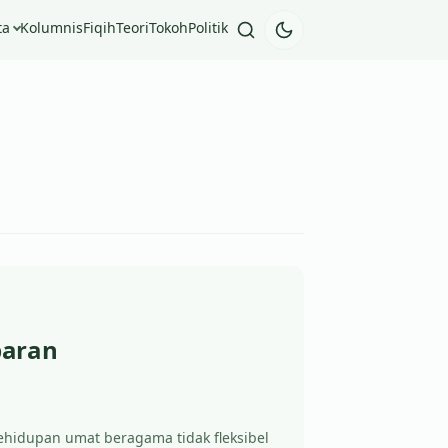
ta
Kolumnis
Fiqih
Teori
Tokoh
Politik
paran
hidupan umat beragama tidak fleksibel